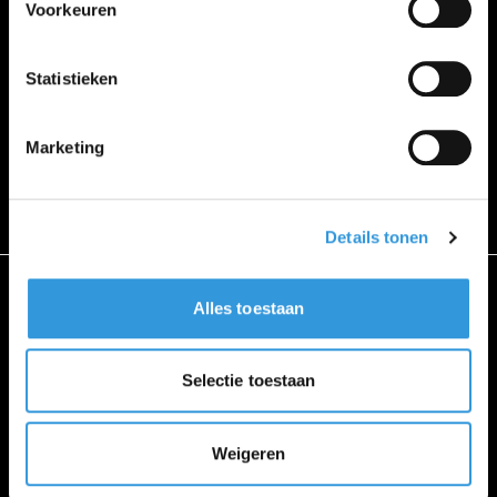
ADMINISTRATIEF
Voorkeuren
Statistieken
OVERIG
Marketing
Details tonen
Alles toestaan
VACATURES
Selectie toestaan
Alle vacatures
Weigeren
ZOEKBIJBAAN