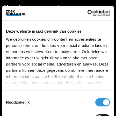
Vacatures per sector
ZORG
Deze website maakt gebruik van cookies
We gebruiken cookies om content en advertenties te
personaliseren, om functies voor social media te bieden
HORECA
en om ons websiteverkeer te analyseren. Ook delen we
informatie over uw gebruik van onze site met onze
partners voor social media, adverteren en analyse. Deze
partners kunnen deze gegevens combineren met andere
LOGISTIEK
informatie die u aan ze heeft verstrekt of die ze hebben
verzameld op basis van uw gebruik van hun services.
KLANTENSERVICE
Toestemmingsselectie
Noodzakelijk