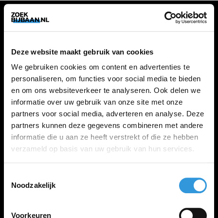
VACATURES
Deze website maakt gebruik van cookies
Alle vacatures
We gebruiken cookies om content en advertenties te
personaliseren, om functies voor social media te bieden
en om ons websiteverkeer te analyseren. Ook delen we
ZOEKBIJBAAN
informatie over uw gebruik van onze site met onze
partners voor social media, adverteren en analyse. Deze
FAQ
partners kunnen deze gegevens combineren met andere
Kennis maken met MELON
informatie die u aan ze heeft verstrekt of die ze hebben
Contact
verzameld op basis van uw gebruik van hun services.
Toestemmingsselectie
LINKS
Noodzakelijk
Inloggen
Inschrijven
Voorkeuren