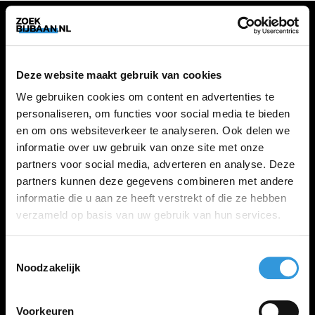
VACATURES
Deze website maakt gebruik van cookies
Alle vacatures
We gebruiken cookies om content en advertenties te
personaliseren, om functies voor social media te bieden
en om ons websiteverkeer te analyseren. Ook delen we
ZOEKBIJBAAN
informatie over uw gebruik van onze site met onze
partners voor social media, adverteren en analyse. Deze
FAQ
partners kunnen deze gegevens combineren met andere
Kennis maken met MELON
informatie die u aan ze heeft verstrekt of die ze hebben
Contact
verzameld op basis van uw gebruik van hun services.
Toestemmingsselectie
LINKS
Noodzakelijk
Inloggen
Inschrijven
Voorkeuren