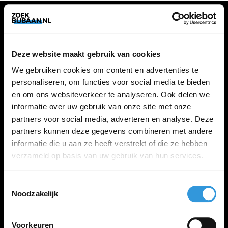
VACATURES
Deze website maakt gebruik van cookies
Alle vacatures
We gebruiken cookies om content en advertenties te
personaliseren, om functies voor social media te bieden
en om ons websiteverkeer te analyseren. Ook delen we
ZOEKBIJBAAN
informatie over uw gebruik van onze site met onze
partners voor social media, adverteren en analyse. Deze
FAQ
partners kunnen deze gegevens combineren met andere
Kennis maken met MELON
informatie die u aan ze heeft verstrekt of die ze hebben
Contact
verzameld op basis van uw gebruik van hun services.
Toestemmingsselectie
LINKS
Noodzakelijk
Inloggen
Inschrijven
Voorkeuren