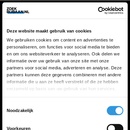
VACATURES
Deze website maakt gebruik van cookies
Alle vacatures
We gebruiken cookies om content en advertenties te
personaliseren, om functies voor social media te bieden
en om ons websiteverkeer te analyseren. Ook delen we
ZOEKBIJBAAN
informatie over uw gebruik van onze site met onze
partners voor social media, adverteren en analyse. Deze
FAQ
partners kunnen deze gegevens combineren met andere
Kennis maken met MELON
informatie die u aan ze heeft verstrekt of die ze hebben
Contact
verzameld op basis van uw gebruik van hun services.
Toestemmingsselectie
LINKS
Noodzakelijk
Inloggen
Inschrijven
Voorkeuren