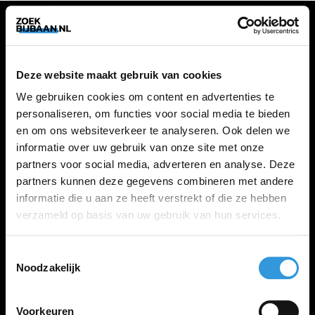
VACATURES
Deze website maakt gebruik van cookies
Alle vacatures
We gebruiken cookies om content en advertenties te
personaliseren, om functies voor social media te bieden
en om ons websiteverkeer te analyseren. Ook delen we
ZOEKBIJBAAN
informatie over uw gebruik van onze site met onze
partners voor social media, adverteren en analyse. Deze
FAQ
partners kunnen deze gegevens combineren met andere
Kennis maken met MELON
informatie die u aan ze heeft verstrekt of die ze hebben
Contact
verzameld op basis van uw gebruik van hun services.
Toestemmingsselectie
LINKS
Noodzakelijk
Inloggen
Inschrijven
Voorkeuren