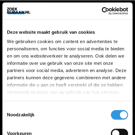
VACATURES
Deze website maakt gebruik van cookies
Alle vacatures
We gebruiken cookies om content en advertenties te
personaliseren, om functies voor social media te bieden
en om ons websiteverkeer te analyseren. Ook delen we
ZOEKBIJBAAN
informatie over uw gebruik van onze site met onze
partners voor social media, adverteren en analyse. Deze
FAQ
partners kunnen deze gegevens combineren met andere
Kennis maken met MELON
informatie die u aan ze heeft verstrekt of die ze hebben
Contact
verzameld op basis van uw gebruik van hun services.
Toestemmingsselectie
LINKS
Noodzakelijk
Inloggen
Inschrijven
Voorkeuren