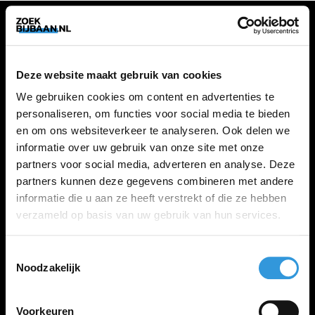
VACATURES
Deze website maakt gebruik van cookies
Alle vacatures
We gebruiken cookies om content en advertenties te
personaliseren, om functies voor social media te bieden
en om ons websiteverkeer te analyseren. Ook delen we
ZOEKBIJBAAN
informatie over uw gebruik van onze site met onze
partners voor social media, adverteren en analyse. Deze
FAQ
partners kunnen deze gegevens combineren met andere
Kennis maken met MELON
informatie die u aan ze heeft verstrekt of die ze hebben
Contact
verzameld op basis van uw gebruik van hun services.
Toestemmingsselectie
LINKS
Noodzakelijk
Inloggen
Inschrijven
Voorkeuren