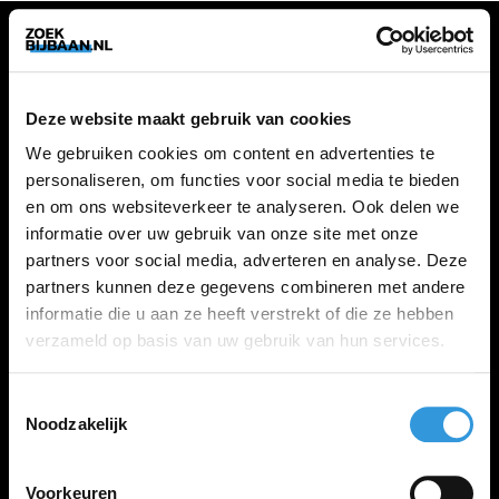
VACATURES
Deze website maakt gebruik van cookies
Alle vacatures
We gebruiken cookies om content en advertenties te
personaliseren, om functies voor social media te bieden
en om ons websiteverkeer te analyseren. Ook delen we
ZOEKBIJBAAN
informatie over uw gebruik van onze site met onze
partners voor social media, adverteren en analyse. Deze
FAQ
partners kunnen deze gegevens combineren met andere
Kennis maken met MELON
informatie die u aan ze heeft verstrekt of die ze hebben
Contact
verzameld op basis van uw gebruik van hun services.
Toestemmingsselectie
LINKS
Noodzakelijk
Inloggen
Inschrijven
Voorkeuren