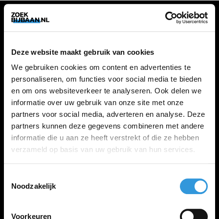
VACATURES
Deze website maakt gebruik van cookies
Alle vacatures
We gebruiken cookies om content en advertenties te
personaliseren, om functies voor social media te bieden
en om ons websiteverkeer te analyseren. Ook delen we
ZOEKBIJBAAN
informatie over uw gebruik van onze site met onze
partners voor social media, adverteren en analyse. Deze
FAQ
partners kunnen deze gegevens combineren met andere
Kennis maken met MELON
informatie die u aan ze heeft verstrekt of die ze hebben
Contact
verzameld op basis van uw gebruik van hun services.
Toestemmingsselectie
LINKS
Noodzakelijk
Inloggen
Inschrijven
Voorkeuren