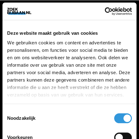
VACATURES
Deze website maakt gebruik van cookies
Alle vacatures
We gebruiken cookies om content en advertenties te
personaliseren, om functies voor social media te bieden
en om ons websiteverkeer te analyseren. Ook delen we
ZOEKBIJBAAN
informatie over uw gebruik van onze site met onze
partners voor social media, adverteren en analyse. Deze
FAQ
partners kunnen deze gegevens combineren met andere
Kennis maken met MELON
informatie die u aan ze heeft verstrekt of die ze hebben
Contact
verzameld op basis van uw gebruik van hun services.
Toestemmingsselectie
LINKS
Noodzakelijk
Inloggen
Inschrijven
Voorkeuren