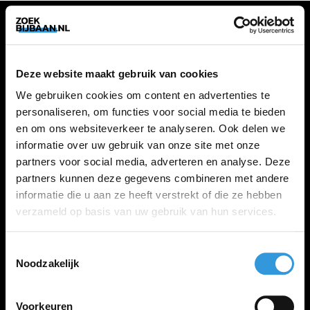
VACATURES
Deze website maakt gebruik van cookies
Alle vacatures
We gebruiken cookies om content en advertenties te
personaliseren, om functies voor social media te bieden
en om ons websiteverkeer te analyseren. Ook delen we
ZOEKBIJBAAN
informatie over uw gebruik van onze site met onze
partners voor social media, adverteren en analyse. Deze
FAQ
partners kunnen deze gegevens combineren met andere
Kennis maken met MELON
informatie die u aan ze heeft verstrekt of die ze hebben
Contact
verzameld op basis van uw gebruik van hun services.
Toestemmingsselectie
LINKS
Noodzakelijk
Inloggen
Inschrijven
Voorkeuren