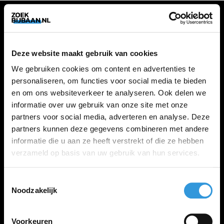
VACATURES
Deze website maakt gebruik van cookies
Alle vacatures
We gebruiken cookies om content en advertenties te
personaliseren, om functies voor social media te bieden
en om ons websiteverkeer te analyseren. Ook delen we
ZOEKBIJBAAN
informatie over uw gebruik van onze site met onze
partners voor social media, adverteren en analyse. Deze
FAQ
partners kunnen deze gegevens combineren met andere
Kennis maken met MELON
informatie die u aan ze heeft verstrekt of die ze hebben
Contact
verzameld op basis van uw gebruik van hun services.
Toestemmingsselectie
LINKS
Noodzakelijk
Inloggen
Inschrijven
Voorkeuren