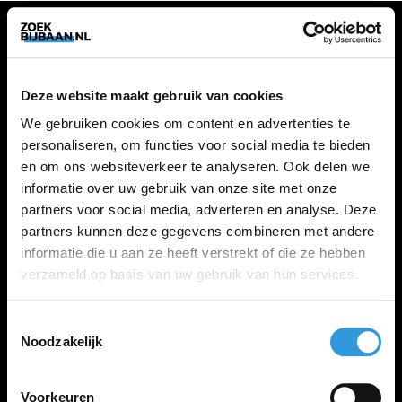
VACATURES
Deze website maakt gebruik van cookies
Alle vacatures
We gebruiken cookies om content en advertenties te
personaliseren, om functies voor social media te bieden
en om ons websiteverkeer te analyseren. Ook delen we
ZOEKBIJBAAN
informatie over uw gebruik van onze site met onze
partners voor social media, adverteren en analyse. Deze
FAQ
partners kunnen deze gegevens combineren met andere
Kennis maken met MELON
informatie die u aan ze heeft verstrekt of die ze hebben
Contact
verzameld op basis van uw gebruik van hun services.
Toestemmingsselectie
LINKS
Noodzakelijk
Inloggen
Inschrijven
Voorkeuren