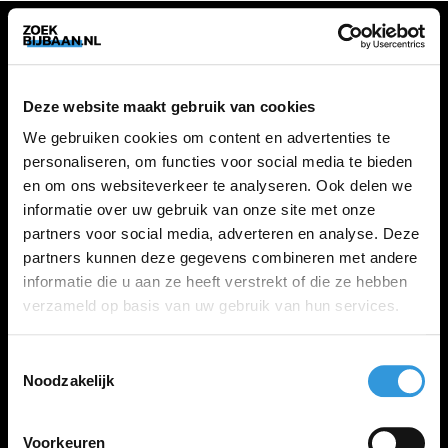
VACATURES
Deze website maakt gebruik van cookies
Alle vacatures
We gebruiken cookies om content en advertenties te
personaliseren, om functies voor social media te bieden
en om ons websiteverkeer te analyseren. Ook delen we
ZOEKBIJBAAN
informatie over uw gebruik van onze site met onze
partners voor social media, adverteren en analyse. Deze
FAQ
partners kunnen deze gegevens combineren met andere
Kennis maken met MELON
informatie die u aan ze heeft verstrekt of die ze hebben
Contact
verzameld op basis van uw gebruik van hun services.
Toestemmingsselectie
LINKS
Noodzakelijk
Inloggen
Inschrijven
Voorkeuren