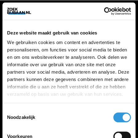
VACATURES
Deze website maakt gebruik van cookies
Alle vacatures
We gebruiken cookies om content en advertenties te
personaliseren, om functies voor social media te bieden
en om ons websiteverkeer te analyseren. Ook delen we
ZOEKBIJBAAN
informatie over uw gebruik van onze site met onze
partners voor social media, adverteren en analyse. Deze
FAQ
partners kunnen deze gegevens combineren met andere
Kennis maken met MELON
informatie die u aan ze heeft verstrekt of die ze hebben
Contact
verzameld op basis van uw gebruik van hun services.
Toestemmingsselectie
LINKS
Noodzakelijk
Inloggen
Inschrijven
Voorkeuren