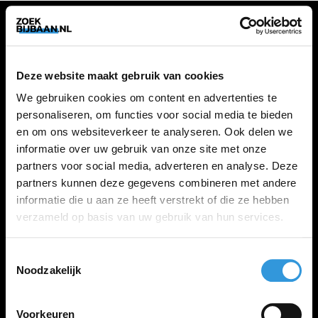
VACATURES
Deze website maakt gebruik van cookies
Alle vacatures
We gebruiken cookies om content en advertenties te
personaliseren, om functies voor social media te bieden
en om ons websiteverkeer te analyseren. Ook delen we
ZOEKBIJBAAN
informatie over uw gebruik van onze site met onze
partners voor social media, adverteren en analyse. Deze
FAQ
partners kunnen deze gegevens combineren met andere
Kennis maken met MELON
informatie die u aan ze heeft verstrekt of die ze hebben
Contact
verzameld op basis van uw gebruik van hun services.
Toestemmingsselectie
LINKS
Noodzakelijk
Inloggen
Inschrijven
Voorkeuren