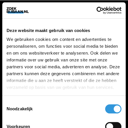
VACATURES
Deze website maakt gebruik van cookies
Alle vacatures
We gebruiken cookies om content en advertenties te
personaliseren, om functies voor social media te bieden
en om ons websiteverkeer te analyseren. Ook delen we
ZOEKBIJBAAN
informatie over uw gebruik van onze site met onze
partners voor social media, adverteren en analyse. Deze
FAQ
partners kunnen deze gegevens combineren met andere
Kennis maken met MELON
informatie die u aan ze heeft verstrekt of die ze hebben
Contact
verzameld op basis van uw gebruik van hun services.
Toestemmingsselectie
LINKS
Noodzakelijk
Inloggen
Inschrijven
Voorkeuren