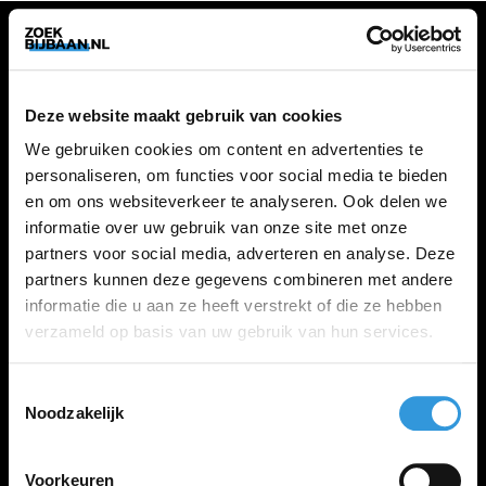
VACATURES
Deze website maakt gebruik van cookies
Alle vacatures
We gebruiken cookies om content en advertenties te
personaliseren, om functies voor social media te bieden
en om ons websiteverkeer te analyseren. Ook delen we
ZOEKBIJBAAN
informatie over uw gebruik van onze site met onze
partners voor social media, adverteren en analyse. Deze
FAQ
partners kunnen deze gegevens combineren met andere
Kennis maken met MELON
informatie die u aan ze heeft verstrekt of die ze hebben
Contact
verzameld op basis van uw gebruik van hun services.
Toestemmingsselectie
LINKS
Noodzakelijk
Inloggen
Inschrijven
Voorkeuren