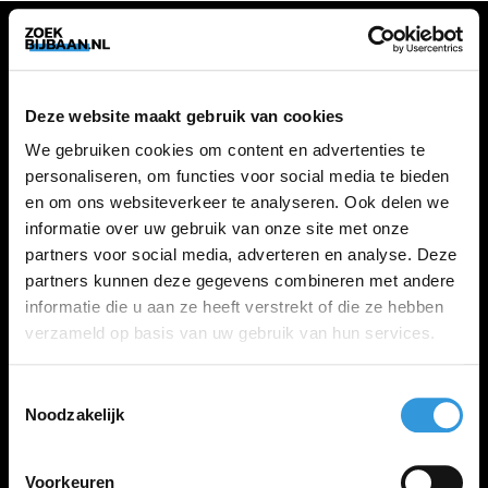
VACATURES
Deze website maakt gebruik van cookies
Alle vacatures
We gebruiken cookies om content en advertenties te
personaliseren, om functies voor social media te bieden
en om ons websiteverkeer te analyseren. Ook delen we
ZOEKBIJBAAN
informatie over uw gebruik van onze site met onze
partners voor social media, adverteren en analyse. Deze
FAQ
partners kunnen deze gegevens combineren met andere
Kennis maken met MELON
informatie die u aan ze heeft verstrekt of die ze hebben
Contact
verzameld op basis van uw gebruik van hun services.
Toestemmingsselectie
LINKS
Noodzakelijk
Inloggen
Inschrijven
Voorkeuren