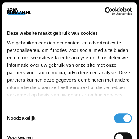
VACATURES
Deze website maakt gebruik van cookies
Alle vacatures
We gebruiken cookies om content en advertenties te
personaliseren, om functies voor social media te bieden
en om ons websiteverkeer te analyseren. Ook delen we
ZOEKBIJBAAN
informatie over uw gebruik van onze site met onze
partners voor social media, adverteren en analyse. Deze
FAQ
partners kunnen deze gegevens combineren met andere
Kennis maken met MELON
informatie die u aan ze heeft verstrekt of die ze hebben
Contact
verzameld op basis van uw gebruik van hun services.
Toestemmingsselectie
LINKS
Noodzakelijk
Inloggen
Inschrijven
Voorkeuren