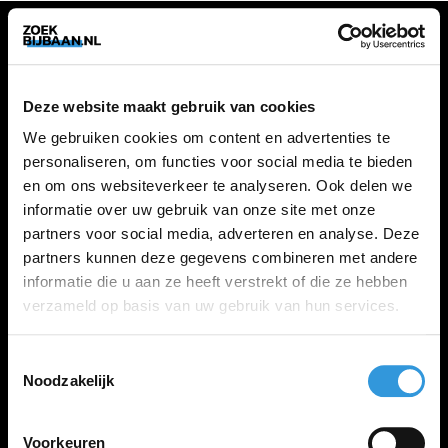
VACATURES
Deze website maakt gebruik van cookies
Alle vacatures
We gebruiken cookies om content en advertenties te
personaliseren, om functies voor social media te bieden
en om ons websiteverkeer te analyseren. Ook delen we
ZOEKBIJBAAN
informatie over uw gebruik van onze site met onze
partners voor social media, adverteren en analyse. Deze
FAQ
partners kunnen deze gegevens combineren met andere
Kennis maken met MELON
informatie die u aan ze heeft verstrekt of die ze hebben
Contact
verzameld op basis van uw gebruik van hun services.
Toestemmingsselectie
LINKS
Noodzakelijk
Inloggen
Inschrijven
Voorkeuren