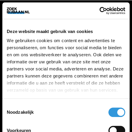
VACATURES
Deze website maakt gebruik van cookies
Alle vacatures
We gebruiken cookies om content en advertenties te
personaliseren, om functies voor social media te bieden
en om ons websiteverkeer te analyseren. Ook delen we
ZOEKBIJBAAN
informatie over uw gebruik van onze site met onze
partners voor social media, adverteren en analyse. Deze
FAQ
partners kunnen deze gegevens combineren met andere
Kennis maken met MELON
informatie die u aan ze heeft verstrekt of die ze hebben
Contact
verzameld op basis van uw gebruik van hun services.
Toestemmingsselectie
LINKS
Noodzakelijk
Inloggen
Inschrijven
Voorkeuren