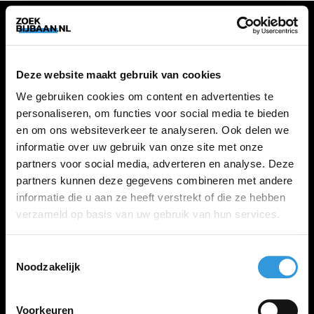
VACATURES
Deze website maakt gebruik van cookies
Alle vacatures
We gebruiken cookies om content en advertenties te
personaliseren, om functies voor social media te bieden
en om ons websiteverkeer te analyseren. Ook delen we
ZOEKBIJBAAN
informatie over uw gebruik van onze site met onze
partners voor social media, adverteren en analyse. Deze
FAQ
partners kunnen deze gegevens combineren met andere
Kennis maken met MELON
informatie die u aan ze heeft verstrekt of die ze hebben
Contact
verzameld op basis van uw gebruik van hun services.
Toestemmingsselectie
LINKS
Noodzakelijk
Inloggen
Inschrijven
Voorkeuren