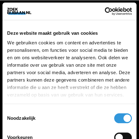
VACATURES
Deze website maakt gebruik van cookies
Alle vacatures
We gebruiken cookies om content en advertenties te
personaliseren, om functies voor social media te bieden
en om ons websiteverkeer te analyseren. Ook delen we
ZOEKBIJBAAN
informatie over uw gebruik van onze site met onze
partners voor social media, adverteren en analyse. Deze
FAQ
partners kunnen deze gegevens combineren met andere
Kennis maken met MELON
informatie die u aan ze heeft verstrekt of die ze hebben
Contact
verzameld op basis van uw gebruik van hun services.
Toestemmingsselectie
LINKS
Noodzakelijk
Inloggen
Inschrijven
Voorkeuren