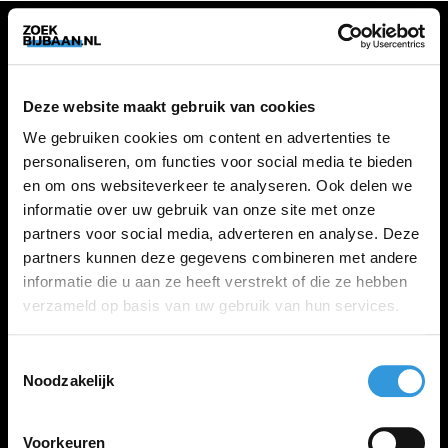
VACATURES
Deze website maakt gebruik van cookies
Alle vacatures
We gebruiken cookies om content en advertenties te
personaliseren, om functies voor social media te bieden
en om ons websiteverkeer te analyseren. Ook delen we
ZOEKBIJBAAN
informatie over uw gebruik van onze site met onze
partners voor social media, adverteren en analyse. Deze
FAQ
partners kunnen deze gegevens combineren met andere
Kennis maken met MELON
informatie die u aan ze heeft verstrekt of die ze hebben
Contact
verzameld op basis van uw gebruik van hun services.
Toestemmingsselectie
LINKS
Noodzakelijk
Inloggen
Inschrijven
Voorkeuren