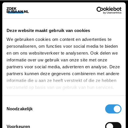
VACATURES
Deze website maakt gebruik van cookies
Alle vacatures
We gebruiken cookies om content en advertenties te
personaliseren, om functies voor social media te bieden
en om ons websiteverkeer te analyseren. Ook delen we
ZOEKBIJBAAN
informatie over uw gebruik van onze site met onze
partners voor social media, adverteren en analyse. Deze
FAQ
partners kunnen deze gegevens combineren met andere
Kennis maken met MELON
informatie die u aan ze heeft verstrekt of die ze hebben
Contact
verzameld op basis van uw gebruik van hun services.
Toestemmingsselectie
LINKS
Noodzakelijk
Inloggen
Inschrijven
Voorkeuren