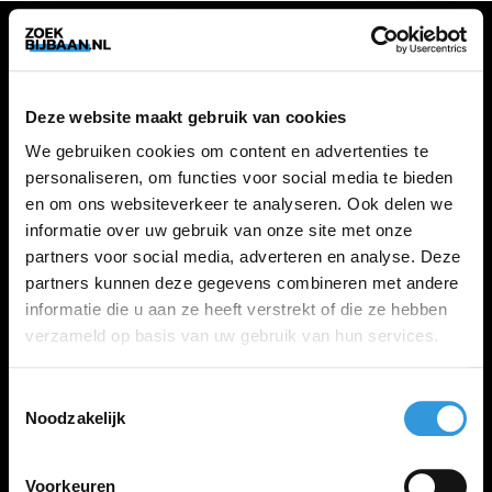
VACATURES
Deze website maakt gebruik van cookies
Alle vacatures
We gebruiken cookies om content en advertenties te
personaliseren, om functies voor social media te bieden
en om ons websiteverkeer te analyseren. Ook delen we
ZOEKBIJBAAN
informatie over uw gebruik van onze site met onze
partners voor social media, adverteren en analyse. Deze
FAQ
partners kunnen deze gegevens combineren met andere
Kennis maken met MELON
informatie die u aan ze heeft verstrekt of die ze hebben
Contact
verzameld op basis van uw gebruik van hun services.
Toestemmingsselectie
LINKS
Noodzakelijk
Inloggen
Inschrijven
Voorkeuren