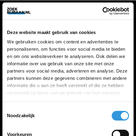
VACATURES
Deze website maakt gebruik van cookies
Alle vacatures
We gebruiken cookies om content en advertenties te
personaliseren, om functies voor social media te bieden
en om ons websiteverkeer te analyseren. Ook delen we
ZOEKBIJBAAN
informatie over uw gebruik van onze site met onze
partners voor social media, adverteren en analyse. Deze
FAQ
partners kunnen deze gegevens combineren met andere
Kennis maken met MELON
informatie die u aan ze heeft verstrekt of die ze hebben
Contact
verzameld op basis van uw gebruik van hun services.
Toestemmingsselectie
LINKS
Noodzakelijk
Inloggen
Inschrijven
Voorkeuren