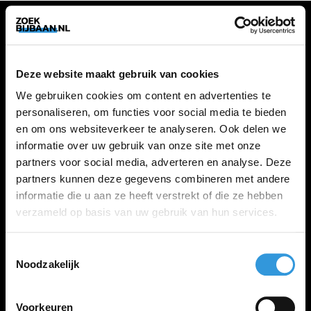
VACATURES
Deze website maakt gebruik van cookies
Alle vacatures
We gebruiken cookies om content en advertenties te
personaliseren, om functies voor social media te bieden
en om ons websiteverkeer te analyseren. Ook delen we
ZOEKBIJBAAN
informatie over uw gebruik van onze site met onze
partners voor social media, adverteren en analyse. Deze
FAQ
partners kunnen deze gegevens combineren met andere
Kennis maken met MELON
informatie die u aan ze heeft verstrekt of die ze hebben
Contact
verzameld op basis van uw gebruik van hun services.
Toestemmingsselectie
LINKS
Noodzakelijk
Inloggen
Inschrijven
Voorkeuren