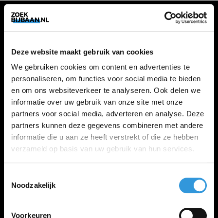
VACATURES
Deze website maakt gebruik van cookies
Alle vacatures
We gebruiken cookies om content en advertenties te
personaliseren, om functies voor social media te bieden
en om ons websiteverkeer te analyseren. Ook delen we
ZOEKBIJBAAN
informatie over uw gebruik van onze site met onze
partners voor social media, adverteren en analyse. Deze
FAQ
partners kunnen deze gegevens combineren met andere
Kennis maken met MELON
informatie die u aan ze heeft verstrekt of die ze hebben
Contact
verzameld op basis van uw gebruik van hun services.
Toestemmingsselectie
LINKS
Noodzakelijk
Inloggen
Inschrijven
Voorkeuren