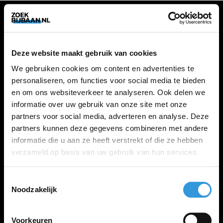
VACATURES
Deze website maakt gebruik van cookies
Alle vacatures
We gebruiken cookies om content en advertenties te
personaliseren, om functies voor social media te bieden
en om ons websiteverkeer te analyseren. Ook delen we
ZOEKBIJBAAN
informatie over uw gebruik van onze site met onze
partners voor social media, adverteren en analyse. Deze
FAQ
partners kunnen deze gegevens combineren met andere
Kennis maken met MELON
informatie die u aan ze heeft verstrekt of die ze hebben
Contact
verzameld op basis van uw gebruik van hun services.
Toestemmingsselectie
LINKS
Noodzakelijk
Inloggen
Inschrijven
Voorkeuren