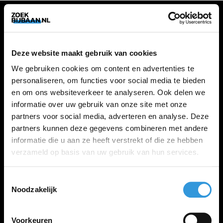
VACATURES
Deze website maakt gebruik van cookies
Alle vacatures
We gebruiken cookies om content en advertenties te
personaliseren, om functies voor social media te bieden
en om ons websiteverkeer te analyseren. Ook delen we
ZOEKBIJBAAN
informatie over uw gebruik van onze site met onze
partners voor social media, adverteren en analyse. Deze
FAQ
partners kunnen deze gegevens combineren met andere
Kennis maken met MELON
informatie die u aan ze heeft verstrekt of die ze hebben
Contact
verzameld op basis van uw gebruik van hun services.
Toestemmingsselectie
LINKS
Noodzakelijk
Inloggen
Inschrijven
Voorkeuren