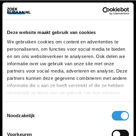
VACATURES
Deze website maakt gebruik van cookies
Alle vacatures
We gebruiken cookies om content en advertenties te
personaliseren, om functies voor social media te bieden
en om ons websiteverkeer te analyseren. Ook delen we
ZOEKBIJBAAN
informatie over uw gebruik van onze site met onze
partners voor social media, adverteren en analyse. Deze
FAQ
partners kunnen deze gegevens combineren met andere
Kennis maken met MELON
informatie die u aan ze heeft verstrekt of die ze hebben
Contact
verzameld op basis van uw gebruik van hun services.
Toestemmingsselectie
LINKS
Noodzakelijk
Inloggen
Inschrijven
Voorkeuren