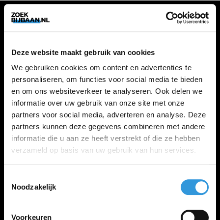
VACATURES
Deze website maakt gebruik van cookies
Alle vacatures
We gebruiken cookies om content en advertenties te
personaliseren, om functies voor social media te bieden
en om ons websiteverkeer te analyseren. Ook delen we
ZOEKBIJBAAN
informatie over uw gebruik van onze site met onze
partners voor social media, adverteren en analyse. Deze
FAQ
partners kunnen deze gegevens combineren met andere
Kennis maken met MELON
informatie die u aan ze heeft verstrekt of die ze hebben
Contact
verzameld op basis van uw gebruik van hun services.
Toestemmingsselectie
LINKS
Noodzakelijk
Inloggen
Inschrijven
Voorkeuren