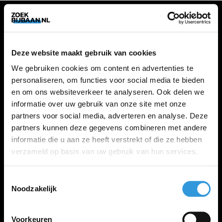
VACATURES
Deze website maakt gebruik van cookies
Alle vacatures
We gebruiken cookies om content en advertenties te
personaliseren, om functies voor social media te bieden
en om ons websiteverkeer te analyseren. Ook delen we
ZOEKBIJBAAN
informatie over uw gebruik van onze site met onze
partners voor social media, adverteren en analyse. Deze
FAQ
partners kunnen deze gegevens combineren met andere
Kennis maken met MELON
informatie die u aan ze heeft verstrekt of die ze hebben
Contact
verzameld op basis van uw gebruik van hun services.
Toestemmingsselectie
LINKS
Noodzakelijk
Inloggen
Inschrijven
Voorkeuren