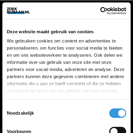
VACATURES
Deze website maakt gebruik van cookies
Alle vacatures
We gebruiken cookies om content en advertenties te
personaliseren, om functies voor social media te bieden
en om ons websiteverkeer te analyseren. Ook delen we
ZOEKBIJBAAN
informatie over uw gebruik van onze site met onze
partners voor social media, adverteren en analyse. Deze
FAQ
partners kunnen deze gegevens combineren met andere
Kennis maken met MELON
informatie die u aan ze heeft verstrekt of die ze hebben
Contact
verzameld op basis van uw gebruik van hun services.
Toestemmingsselectie
LINKS
Noodzakelijk
Inloggen
Inschrijven
Voorkeuren