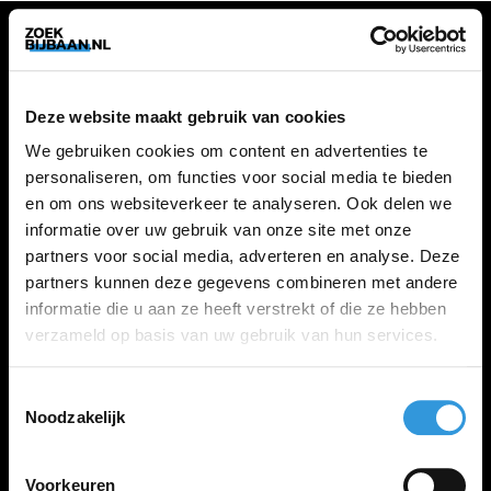
VACATURES
Deze website maakt gebruik van cookies
Alle vacatures
We gebruiken cookies om content en advertenties te
personaliseren, om functies voor social media te bieden
en om ons websiteverkeer te analyseren. Ook delen we
ZOEKBIJBAAN
informatie over uw gebruik van onze site met onze
partners voor social media, adverteren en analyse. Deze
FAQ
partners kunnen deze gegevens combineren met andere
Kennis maken met MELON
informatie die u aan ze heeft verstrekt of die ze hebben
Contact
verzameld op basis van uw gebruik van hun services.
Toestemmingsselectie
LINKS
Noodzakelijk
Inloggen
Inschrijven
Voorkeuren