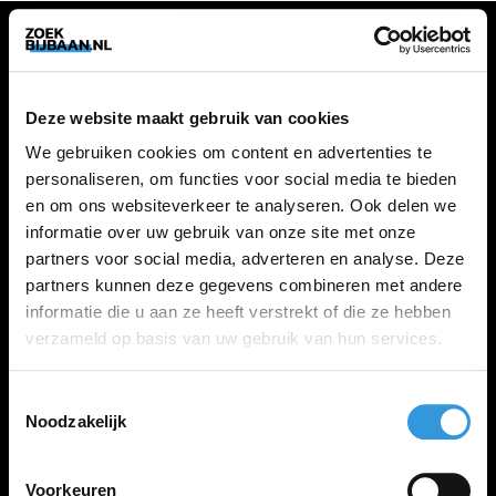
VACATURES
Deze website maakt gebruik van cookies
Alle vacatures
We gebruiken cookies om content en advertenties te
personaliseren, om functies voor social media te bieden
en om ons websiteverkeer te analyseren. Ook delen we
ZOEKBIJBAAN
informatie over uw gebruik van onze site met onze
partners voor social media, adverteren en analyse. Deze
FAQ
partners kunnen deze gegevens combineren met andere
Kennis maken met MELON
informatie die u aan ze heeft verstrekt of die ze hebben
Contact
verzameld op basis van uw gebruik van hun services.
Toestemmingsselectie
LINKS
Noodzakelijk
Inloggen
Inschrijven
Voorkeuren