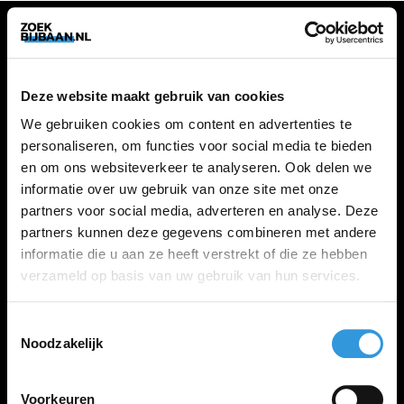
VACATURES
Deze website maakt gebruik van cookies
Alle vacatures
We gebruiken cookies om content en advertenties te
personaliseren, om functies voor social media te bieden
en om ons websiteverkeer te analyseren. Ook delen we
ZOEKBIJBAAN
informatie over uw gebruik van onze site met onze
partners voor social media, adverteren en analyse. Deze
FAQ
partners kunnen deze gegevens combineren met andere
Kennis maken met MELON
informatie die u aan ze heeft verstrekt of die ze hebben
Contact
verzameld op basis van uw gebruik van hun services.
Toestemmingsselectie
LINKS
Noodzakelijk
Inloggen
Inschrijven
Voorkeuren