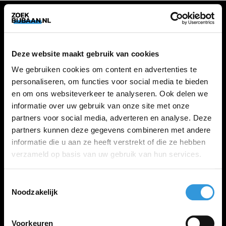
VACATURES
Deze website maakt gebruik van cookies
Alle vacatures
We gebruiken cookies om content en advertenties te
personaliseren, om functies voor social media te bieden
en om ons websiteverkeer te analyseren. Ook delen we
ZOEKBIJBAAN
informatie over uw gebruik van onze site met onze
partners voor social media, adverteren en analyse. Deze
FAQ
partners kunnen deze gegevens combineren met andere
Kennis maken met MELON
informatie die u aan ze heeft verstrekt of die ze hebben
Contact
verzameld op basis van uw gebruik van hun services.
Toestemmingsselectie
LINKS
Noodzakelijk
Inloggen
Inschrijven
Voorkeuren