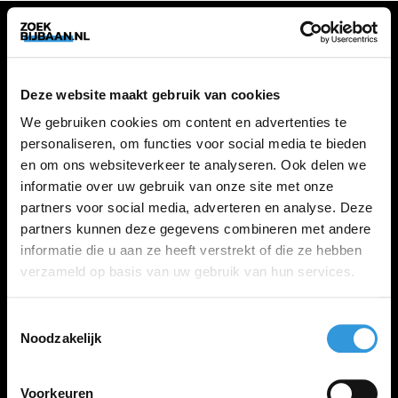
VACATURES
Deze website maakt gebruik van cookies
Alle vacatures
We gebruiken cookies om content en advertenties te
personaliseren, om functies voor social media te bieden
en om ons websiteverkeer te analyseren. Ook delen we
ZOEKBIJBAAN
informatie over uw gebruik van onze site met onze
partners voor social media, adverteren en analyse. Deze
FAQ
partners kunnen deze gegevens combineren met andere
Kennis maken met MELON
informatie die u aan ze heeft verstrekt of die ze hebben
Contact
verzameld op basis van uw gebruik van hun services.
Toestemmingsselectie
LINKS
Noodzakelijk
Inloggen
Inschrijven
Voorkeuren