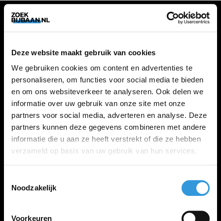
VACATURES
Deze website maakt gebruik van cookies
Alle vacatures
We gebruiken cookies om content en advertenties te
personaliseren, om functies voor social media te bieden
en om ons websiteverkeer te analyseren. Ook delen we
ZOEKBIJBAAN
informatie over uw gebruik van onze site met onze
partners voor social media, adverteren en analyse. Deze
FAQ
partners kunnen deze gegevens combineren met andere
Kennis maken met MELON
informatie die u aan ze heeft verstrekt of die ze hebben
Contact
verzameld op basis van uw gebruik van hun services.
Toestemmingsselectie
LINKS
Noodzakelijk
Inloggen
Inschrijven
Voorkeuren