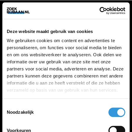
VACATURES
Deze website maakt gebruik van cookies
Alle vacatures
We gebruiken cookies om content en advertenties te
personaliseren, om functies voor social media te bieden
en om ons websiteverkeer te analyseren. Ook delen we
ZOEKBIJBAAN
informatie over uw gebruik van onze site met onze
partners voor social media, adverteren en analyse. Deze
FAQ
partners kunnen deze gegevens combineren met andere
Kennis maken met MELON
informatie die u aan ze heeft verstrekt of die ze hebben
Contact
verzameld op basis van uw gebruik van hun services.
Toestemmingsselectie
LINKS
Noodzakelijk
Inloggen
Inschrijven
Voorkeuren