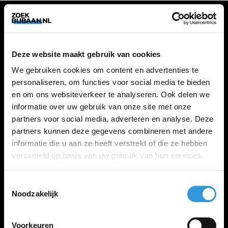
VACATURES
Deze website maakt gebruik van cookies
Alle vacatures
We gebruiken cookies om content en advertenties te
personaliseren, om functies voor social media te bieden
en om ons websiteverkeer te analyseren. Ook delen we
ZOEKBIJBAAN
informatie over uw gebruik van onze site met onze
partners voor social media, adverteren en analyse. Deze
FAQ
partners kunnen deze gegevens combineren met andere
Kennis maken met MELON
informatie die u aan ze heeft verstrekt of die ze hebben
Contact
verzameld op basis van uw gebruik van hun services.
Toestemmingsselectie
LINKS
Noodzakelijk
Inloggen
Inschrijven
Voorkeuren