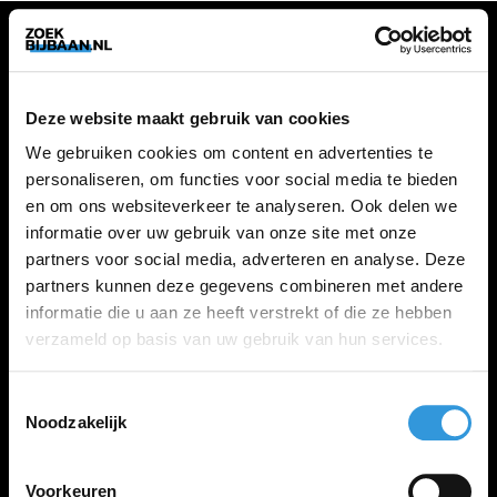
VACATURES
Deze website maakt gebruik van cookies
Alle vacatures
We gebruiken cookies om content en advertenties te
personaliseren, om functies voor social media te bieden
en om ons websiteverkeer te analyseren. Ook delen we
ZOEKBIJBAAN
informatie over uw gebruik van onze site met onze
partners voor social media, adverteren en analyse. Deze
FAQ
partners kunnen deze gegevens combineren met andere
Kennis maken met MELON
informatie die u aan ze heeft verstrekt of die ze hebben
Contact
verzameld op basis van uw gebruik van hun services.
Toestemmingsselectie
LINKS
Noodzakelijk
Inloggen
Inschrijven
Voorkeuren