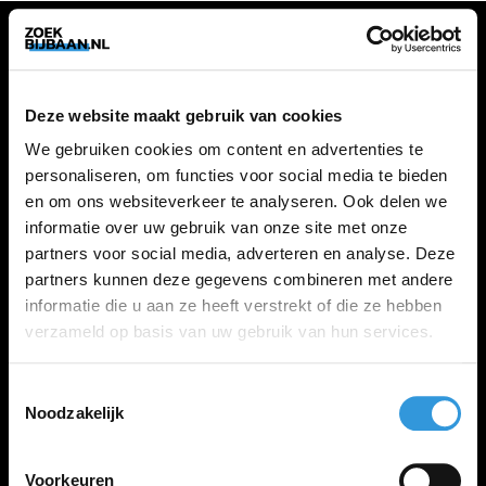
VACATURES
Deze website maakt gebruik van cookies
Alle vacatures
We gebruiken cookies om content en advertenties te
personaliseren, om functies voor social media te bieden
en om ons websiteverkeer te analyseren. Ook delen we
ZOEKBIJBAAN
informatie over uw gebruik van onze site met onze
partners voor social media, adverteren en analyse. Deze
FAQ
partners kunnen deze gegevens combineren met andere
Kennis maken met MELON
informatie die u aan ze heeft verstrekt of die ze hebben
Contact
verzameld op basis van uw gebruik van hun services.
Toestemmingsselectie
LINKS
Noodzakelijk
Inloggen
Inschrijven
Voorkeuren