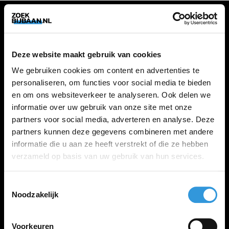
VACATURES
Deze website maakt gebruik van cookies
Alle vacatures
We gebruiken cookies om content en advertenties te
personaliseren, om functies voor social media te bieden
en om ons websiteverkeer te analyseren. Ook delen we
ZOEKBIJBAAN
informatie over uw gebruik van onze site met onze
partners voor social media, adverteren en analyse. Deze
FAQ
partners kunnen deze gegevens combineren met andere
Kennis maken met MELON
informatie die u aan ze heeft verstrekt of die ze hebben
Contact
verzameld op basis van uw gebruik van hun services.
Toestemmingsselectie
LINKS
Noodzakelijk
Inloggen
Inschrijven
Voorkeuren