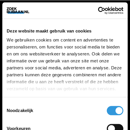
VACATURES
Deze website maakt gebruik van cookies
Alle vacatures
We gebruiken cookies om content en advertenties te
personaliseren, om functies voor social media te bieden
en om ons websiteverkeer te analyseren. Ook delen we
ZOEKBIJBAAN
informatie over uw gebruik van onze site met onze
partners voor social media, adverteren en analyse. Deze
FAQ
partners kunnen deze gegevens combineren met andere
Kennis maken met MELON
informatie die u aan ze heeft verstrekt of die ze hebben
Contact
verzameld op basis van uw gebruik van hun services.
Toestemmingsselectie
LINKS
Noodzakelijk
Inloggen
Inschrijven
Voorkeuren