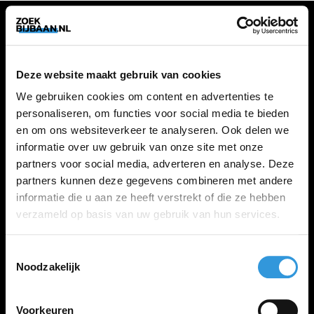
VACATURES
Deze website maakt gebruik van cookies
Alle vacatures
We gebruiken cookies om content en advertenties te
personaliseren, om functies voor social media te bieden
en om ons websiteverkeer te analyseren. Ook delen we
ZOEKBIJBAAN
informatie over uw gebruik van onze site met onze
partners voor social media, adverteren en analyse. Deze
FAQ
partners kunnen deze gegevens combineren met andere
Kennis maken met MELON
informatie die u aan ze heeft verstrekt of die ze hebben
Contact
verzameld op basis van uw gebruik van hun services.
Toestemmingsselectie
LINKS
Noodzakelijk
Inloggen
Inschrijven
Voorkeuren